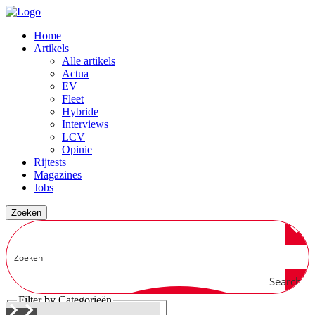
Home
Artikels
Alle artikels
Actua
EV
Fleet
Hybride
Interviews
LCV
Opinie
Rijtests
Magazines
Jobs
Zoeken
Search
Filter by Categorieën