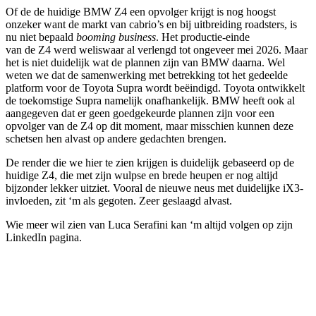
Of de de huidige BMW Z4 een opvolger krijgt is nog hoogst
onzeker want de markt van cabrio’s en bij uitbreiding roadsters, is
nu niet bepaald
booming business
. Het productie-einde
van de Z4 werd weliswaar al verlengd tot ongeveer mei 2026. Maar
het is niet duidelijk wat de plannen zijn van BMW daarna. Wel
weten we dat de samenwerking met betrekking tot het gedeelde
platform voor de Toyota Supra wordt beëindigd. Toyota ontwikkelt
de toekomstige Supra namelijk onafhankelijk. BMW heeft ook al
aangegeven dat er geen goedgekeurde plannen zijn voor een
opvolger van de Z4 op dit moment, maar misschien kunnen deze
schetsen hen alvast op andere gedachten brengen.
De render die we hier te zien krijgen is duidelijk gebaseerd op de
huidige Z4, die met zijn wulpse en brede heupen er nog altijd
bijzonder lekker uitziet. Vooral de nieuwe neus met duidelijke iX3-
invloeden, zit ‘m als gegoten. Zeer geslaagd alvast.
Wie meer wil zien van Luca Serafini kan ‘m altijd volgen op zijn
LinkedIn pagina.