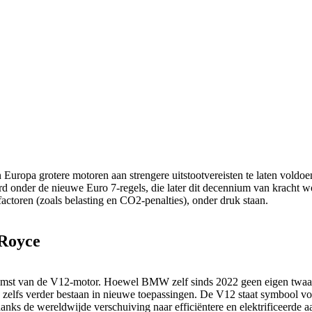
uropa grotere motoren aan strengere uitstootvereisten te laten voldoe
erd onder de nieuwe Euro 7-regels, die later dit decennium van kracht 
factoren (zoals belasting en CO2-penalties), onder druk staan.
-Royce
mst van de V12-motor. Hoewel BMW zelf sinds 2022 geen eigen twaalfcil
rs zelfs verder bestaan in nieuwe toepassingen. De V12 staat symbool
anks de wereldwijde verschuiving naar efficiëntere en elektrificeerde aa