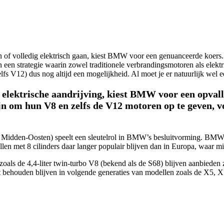
en of volledig elektrisch gaan, kiest BMW voor een genuanceerde koers
en strategie waarin zowel traditionele verbrandingsmotoren als elektris
lfs V12) dus nog altijd een mogelijkheid. Al moet je er natuurlijk wel 
p elektrische aandrijving, kiest BMW voor een opvall
ijn om hun V8 en zelfs de V12 motoren op te geven, 
 Midden-Oosten) speelt een sleutelrol in BMW’s besluitvorming. BMW-w
n met 8 cilinders daar langer populair blijven dan in Europa, waar mili
als de 4,4-liter twin-turbo V8 (bekend als de S68) blijven aanbieden
 behouden blijven in volgende generaties van modellen zoals de X5, X